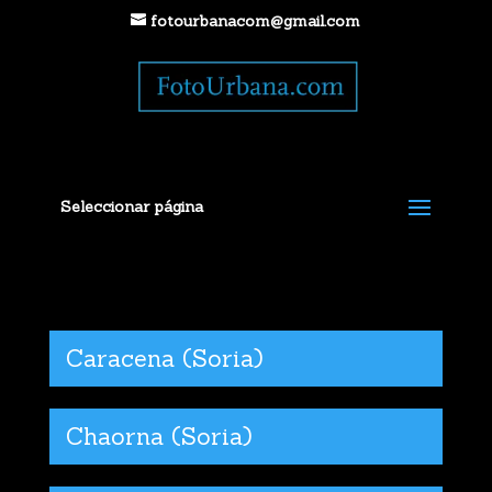
fotourbanacom@gmail.com
Seleccionar página
Caracena (Soria)
Chaorna (Soria)