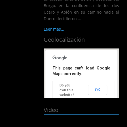
Burgo, en la confluencia de los ríos
Ucero y Abión en su camino hacia el
Duero decidieron …
Leer más…
Geolocalización
This page can't load Google
Maps correctly.
Do you
OK
own this
website?
Video