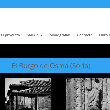
El proyecto
Galería
Monografías
Contacto
Libro 
El Burgo de Osma (Soria)