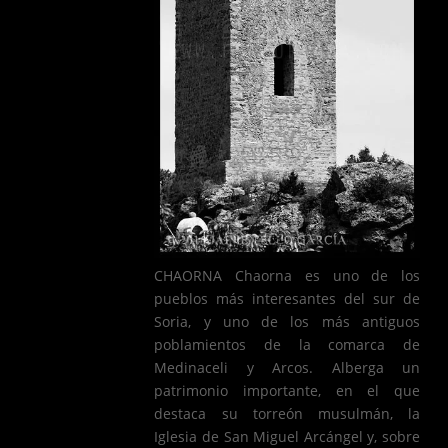
CHAORNA Chaorna es uno de los
pueblos más interesantes del sur de
Soria, y uno de los más antiguos
poblamientos de la comarca de
Medinaceli y Arcos. Alberga un
patrimonio importante, en el que
destaca su torreón musulmán, la
Iglesia de San Miguel Arcángel y, sobre