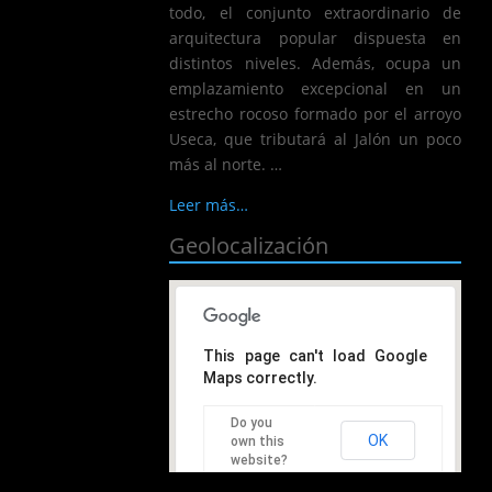
todo, el conjunto extraordinario de
arquitectura popular dispuesta en
distintos niveles. Además, ocupa un
emplazamiento excepcional en un
estrecho rocoso formado por el arroyo
Useca, que tributará al Jalón un poco
más al norte. …
Leer más…
Geolocalización
This page can't load Google
Maps correctly.
Do you
OK
own this
website?