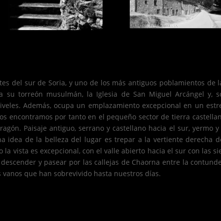
es del sur de Soria, y uno de los más antiguos poblamientos de l
a su torreón musulmán, la Iglesia de San Miguel Arcángel y, so
 niveles. Además, ocupa un emplazamiento excepcional en un estr
os encontramos por tanto en el pequeño sector de tierra castellana
 Aragón. Paisaje antiguo, serrano y castellano hacia el sur, yermo 
idea de la belleza del lugar es trepar a la vertiente derecha de
 la vista es excepcional, con el valle abierto hacia el sur con las si
s descender y pasear por las callejas de Chaorna entre la contun
 vanos que han sobrevivido hasta nuestros días.