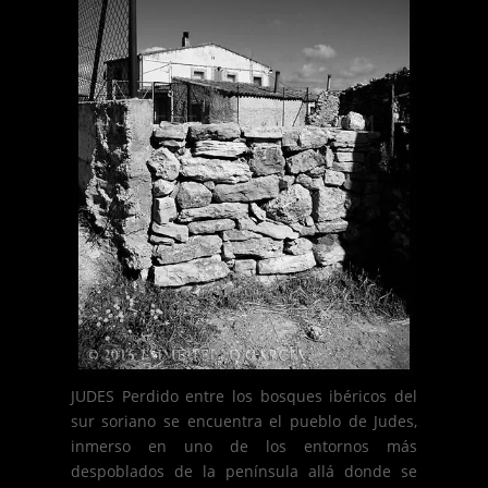
JUDES Perdido entre los bosques ibéricos del
sur soriano se encuentra el pueblo de Judes,
inmerso en uno de los entornos más
despoblados de la península allá donde se