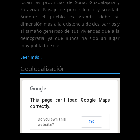
tocan las provincias de Soria, Guadalajara y
Zaragoza. Paisaje de puro silencio y soledad.
Aunque el pueblo es grande, debe su
dimensión más a la existencia de dos barrios y
al tamaño generoso de sus viviendas que a la
demografía, ya que nunca ha sido un lugar
muy poblado. En el …
Leer más…
Geolocalización
This page can't load Google Maps
correctly.
Do you own this
OK
website?