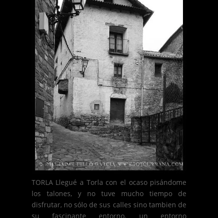
TORLA Llegué a Torla con el ocaso pisándome
los talones, y no tuve mucho tiempo de
disfrutar, no sólo de sus calles sino tambien de
su fascinante entorno, un entorno