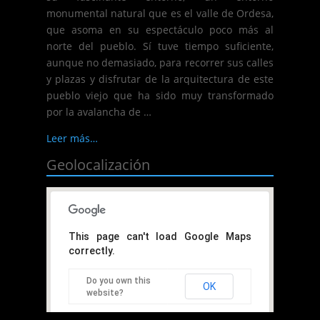
monumental natural que es el valle de Ordesa,
que asoma en su espectáculo poco más al
norte del pueblo. Sí tuve tiempo suficiente,
aunque no demasiado, para recorrer sus calles
y plazas y disfrutar de la arquitectura de este
pueblo viejo que ha sido muy transformado
por la avalancha de …
Leer más…
Geolocalización
This page can't load Google Maps
correctly.
Do you own this
OK
website?