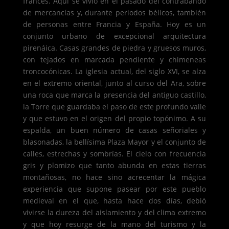
francés. Aquí se vivió en el pasado del contrabando
de mercancías y, durante periodos bélicos, también
de personas entre Francia y España. Hoy es un
conjunto urbano de excepcional arquitectura
pirenáica. Casas grandes de piedra y gruesos muros,
con tejados en marcada pendiente y chimeneas
troncocónicas. La iglesia actual, del siglo XVI, se alza
en el extremo oriental, junto al curso del Ara, sobre
una roca que marca la presencia del antiguo castillo,
la Torre que guardaba el paso de este profundo valle
y que estuvo en el origen del propio topónimo. A su
espalda, un buen número de casas señoriales y
blasonadas, la bellísima Plaza Mayor y el conjunto de
calles, estrechas y sombrías. El cielo con frecuencia
gris y plomizo que tanto abunda en estas tierras
montañosas, no hace sino acrecentar la mágica
experiencia que supone pasear por este pueblo
medieval en el que, hasta hace dos días, debió
vivirse la dureza del aislamiento y del clima extremo
y que hoy resurge de la mano del turismo y la