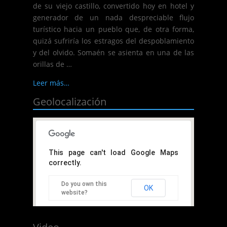
de su viejo castillo, convertido hoy en hotel y
generador de un nada despreciable flujo
turístico hacia un pueblo que, de otra forma,
quizá sufriría los estragos del despoblamiento
y del olvido. Somaén se asienta en una de las
orillas de …
Leer más…
Geolocalización
This page can't load Google Maps
correctly.
Do you own this
OK
website?