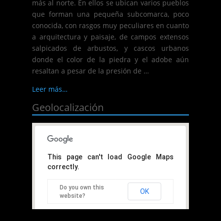
más al norte. En ellos se ubican varios pueblos
que forman una pequeña subcomarca, poco
conocida, con rasgos muy peculiares en cuanto
a arquitectura y paisaje, de campos extensos
salpicados de arbustos, y cascos urbanos
donde el color de la piedra y el adobe aún
resaltan a pesar de la presión de …
Leer más…
Geolocalización
This page can't load Google Maps
correctly.
Do you own this
OK
website?