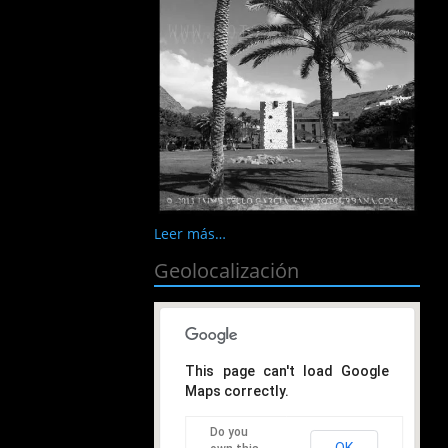
Leer más…
Geolocalización
This page can't load Google
Maps correctly.
Do you
OK