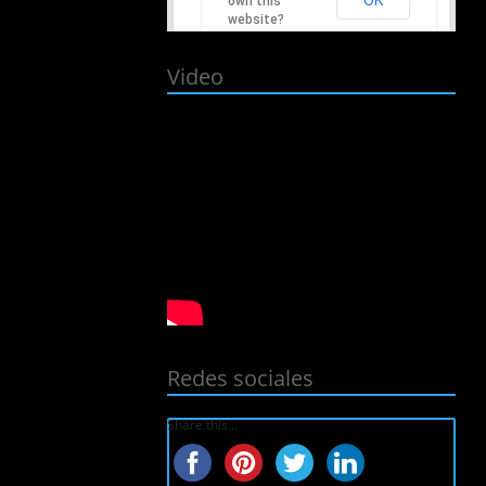
own this
website?
Video
Redes sociales
Share this...