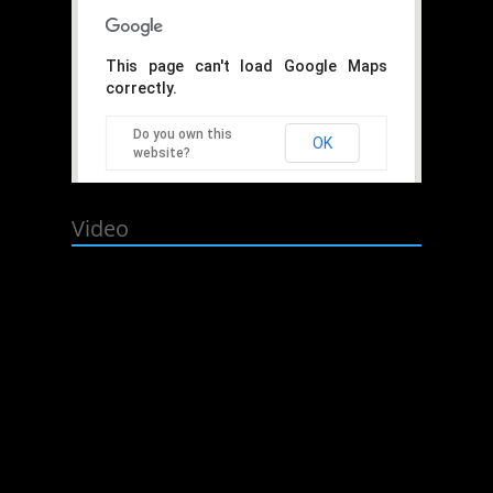
This page can't load Google Maps
correctly.
Do you own this
OK
website?
Video