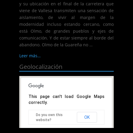
y su ubicación en el final de la carretera que
viene de Vallesa transmiten una sensación de
aislamiento, de vivir al margen de la
modernidad incluso estando cercano, como
está Olmo, de grandes pueblos y ejes de
comunicación. Y de estar siempre al borde del
abandono. Olmo de la Guareña no …
Leer más…
Geolocalización
This page can't load Google Maps
correctly.
Do you own this
OK
website?