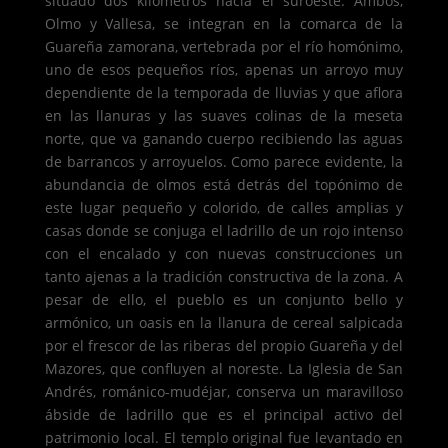
situado dos kilómetros hacia el suroeste. Ambos,
Olmo y Vallesa, se integran en la comarca de la
Guareña zamorana, vertebrada por el río homónimo,
uno de esos pequeños ríos, apenas un arroyo muy
dependiente de la temporada de lluvias y que aflora
en las llanuras y las suaves colinas de la meseta
norte, que va ganando cuerpo recibiendo las aguas
de barrancos y arroyuelos. Como parece evidente, la
abundancia de olmos está detrás del topónimo de
este lugar pequeño y colorido, de calles amplias y
casas donde se conjuga el ladrillo de un rojo intenso
con el encalado y con nuevas construcciones un
tanto ajenas a la tradición constructiva de la zona. A
pesar de ello, el pueblo es un conjunto bello y
armónico, un oasis en la llanura de cereal salpicada
por el frescor de las riberas del propio Guareña y del
Mazores, que confluyen al noreste. La Iglesia de San
Andrés, románico-mudéjar, conserva un maravilloso
ábside de ladrillo que es el principal activo del
patrimonio local. El templo original fue levantado en