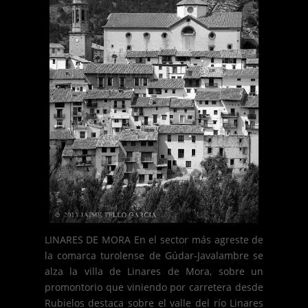
LINARES DE MORA En el sector más agreste de
la comarca turolense de Gúdar-Javalambre se
alza la villa de Linares de Mora, sobre un
promontorio que viniendo por carretera desde
Rubielos destaca sobre el valle del río Linares