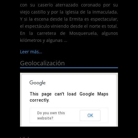
con su caserío aterrazado coronado por su
viejo castillo y por la Iglesia de la Inmaculada.
Y si la escena desde la Ermita es espectacular,
el espectáculo viniendo desde el norte es total.
En la carretera de Mosqueruela, algunos
kilómetros y algunas …
Leer más…
Geolocalización
This page can't load Google Maps
correctly.
Do you own this
OK
website?