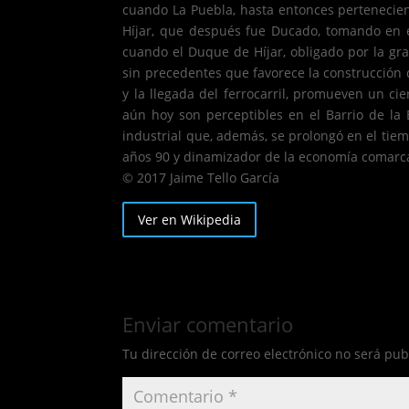
cuando La Puebla, hasta entonces pertenecient
Híjar, que después fue Ducado, tomando en e
cuando el Duque de Híjar, obligado por la gra
sin precedentes que favorece la construcción de
y la llegada del ferrocarril, promueven un c
aún hoy son perceptibles en el Barrio de la E
industrial que, además, se prolongó en el tiemp
años 90 y dinamizador de la economía comarca
© 2017 Jaime Tello García
Ver en Wikipedia
Enviar comentario
Tu dirección de correo electrónico no será pub