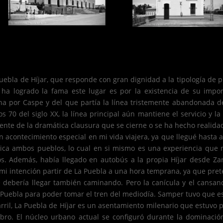
uebla de Híjar, que responde con gran dignidad a la tipología de 
go ha logrado la fama este lugar es por la existencia de su impo
a por Caspe y del que partía la línea tristemente abandonada de 
 70 del siglo XX, la línea principal aún mantiene el servicio y l
nte de la dramática clausura que se cierne o se ha hecho realida
un acontecimiento especial en mi vida viajera, ya que llegué hast
nica ambos pueblos, lo cual en si mismo es una experiencia que m
s. Además, había llegado en autobús a la propia Híjar desde Zar
 mi intención partir de La Puebla a una hora temprana, ya que pre
e debería llegar también caminando. Pero la canícula y el cansan
 Puebla para poder tomar el tren del mediodía. Samper tuvo que e
arril, La Puebla de Híjar es un asentamiento milenario que estuvo
Ebro. El núcleo urbano actual se configuró durante la dominaci