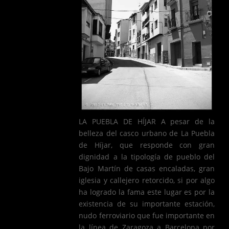
LA PUEBLA DE HÍJAR A pesar de la
belleza del casco urbano de La Puebla
de Híjar, que responde con gran
dignidad a la tipología de pueblo del
Bajo Martín de casas encaladas, gran
iglesia y callejero retorcido, si por algo
ha logrado la fama este lugar es por la
existencia de su importante estación,
nudo ferroviario que fue importante en
la línea de Zaragoza a Barcelona por