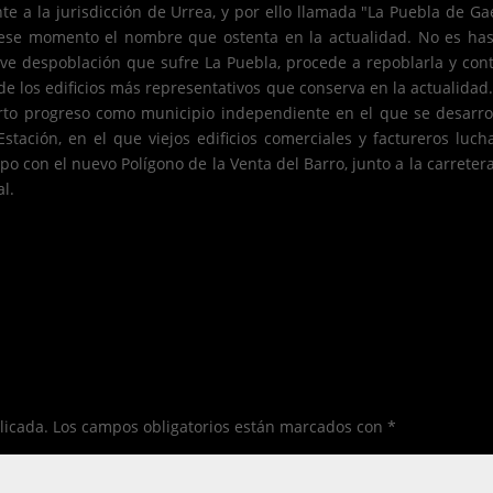
e a la jurisdicción de Urrea, y por ello llamada "La Puebla de Ga
se momento el nombre que ostenta en la actualidad. No es hasta
ve despoblación que sufre La Puebla, procede a repoblarla y cont
 los edificios más representativos que conserva en la actualidad. E
ierto progreso como municipio independiente en el que se desarro
stación, en el que viejos edificios comerciales y factureros luch
o con el nuevo Polígono de la Venta del Barro, junto a la carretera
l.
licada.
Los campos obligatorios están marcados con
*