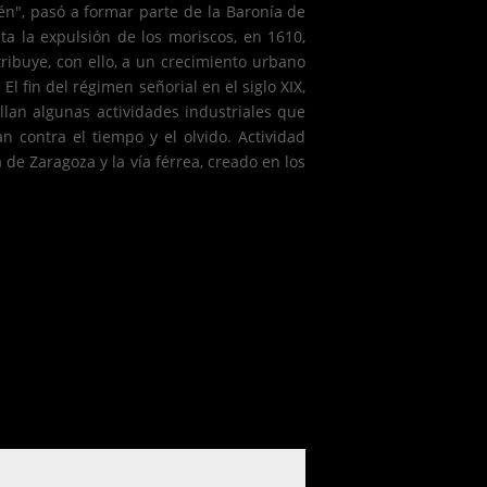
én", pasó a formar parte de la Baronía de
 la expulsión de los moriscos, en 1610,
ribuye, con ello, a un crecimiento urbano
l fin del régimen señorial en el siglo XIX,
llan algunas actividades industriales que
an contra el tiempo y el olvido. Actividad
 de Zaragoza y la vía férrea, creado en los