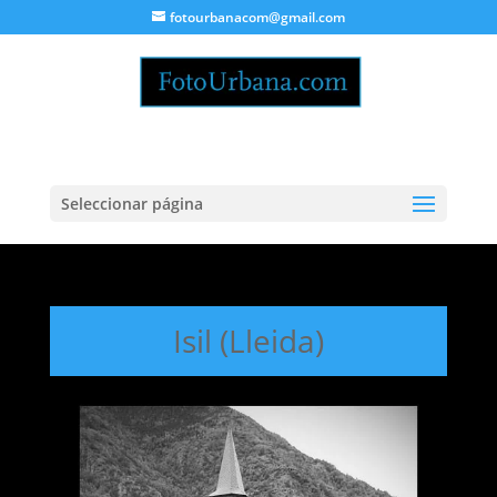
fotourbanacom@gmail.com
Seleccionar página
Isil (Lleida)