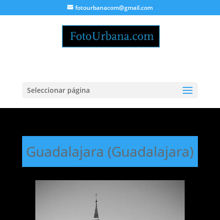
fotourbanacom@gmail.com
Seleccionar página
Guadalajara (Guadalajara)