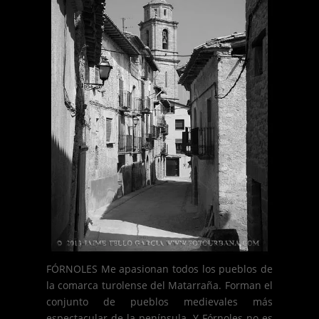
FÓRNOLES Me apasionan todos los pueblos de
la comarca turolense del Matarraña. Forman el
conjunto de pueblos medievales más
espectacular de la península. Y Fórnoles no es