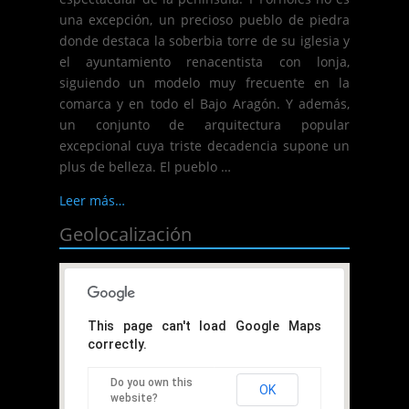
una excepción, un precioso pueblo de piedra
donde destaca la soberbia torre de su iglesia y
el ayuntamiento renacentista con lonja,
siguiendo un modelo muy frecuente en la
comarca y en todo el Bajo Aragón. Y además,
un conjunto de arquitectura popular
excepcional cuya triste decadencia supone un
plus de belleza. El pueblo …
Leer más…
Geolocalización
This page can't load Google Maps
correctly.
Do you own this
OK
website?