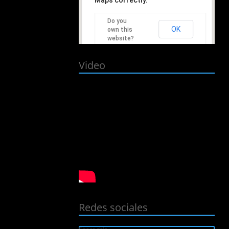
Do you
OK
own this
website?
Video
Redes sociales