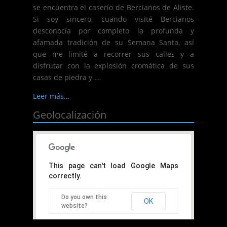
se encuentra el caserío de Bercianos de Aliste.
Si soy sincero, cuando visité Bercianos
desconocía por completo la profunda y
afamada tradición de su Semana Santa, así
que me limité a recorrer sus calles y a
disfrutar con la explosión cromática de sus
casas de piedra y …
Leer más…
Geolocalización
This page can't load Google Maps
correctly.
Do you own this
OK
website?