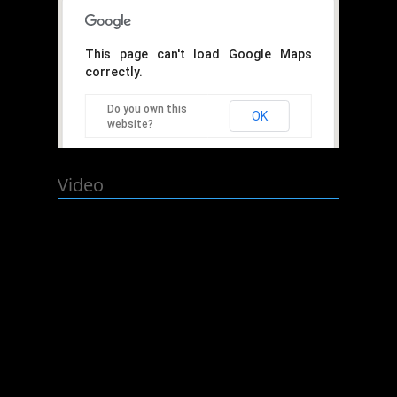
This page can't load Google Maps
correctly.
Do you own this
OK
website?
Video