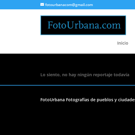
fotourbanacom@gmail.com
Inicio
Lo siento, no hay ningún reportaje todavía
FotoUrbana Fotografías de pueblos y ciudade